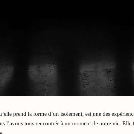
u’elle prend la forme d’un isolement, est une des expérienc
s l’avons tous rencontrée à un moment de notre vie. Elle fa
e.