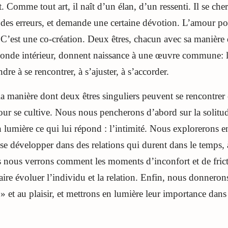
. Comme tout art, il naît d’un élan, d’un ressenti. Il se che
s, des erreurs, et demande une certaine dévotion. L’amour p
 C’est une co-création. Deux êtres, chacun avec sa manière 
nde intérieur, donnent naissance à une œuvre commune: le
e à se rencontrer, à s’ajuster, à s’accorder.
la manière dont deux êtres singuliers peuvent se rencontrer 
 se cultive. Nous nous pencherons d’abord sur la solitude
 lumière ce qui lui répond : l’intimité. Nous explorerons e
 se développer dans des relations qui durent dans le temps, à
is nous verrons comment les moments d’inconfort et de frict
aire évoluer l’individu et la relation. Enfin, nous donnerons
 » et au plaisir, et mettrons en lumière leur importance dans 