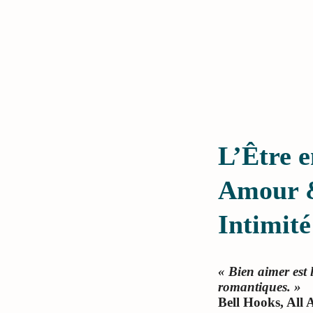
L’Être e
Amour & 
Intimité
« Bien aimer est 
romantiques. »
Bell Hooks, All 